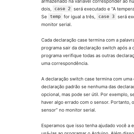
armazenado na variável corresponder ao n
dois,
case 2
será executado e “A temperat
Se
temp
for igual a três,
case 3
será exe
monitor serial.
Cada declaração case termina com a palav
programa sair da declaração switch após a 
programa verifique todas as outras declara
uma correspondência.
A declaração switch case termina com uma 
declaração padrão se nenhuma das declaraç
opcional, mas pode ser útil. Por exemplo, 
haver algo errado com o sensor. Portanto, 
sensor” no monitor serial.
Esperamos que isso tenha ajudado você a e
usá-las ao programar o Arduino. Além disso