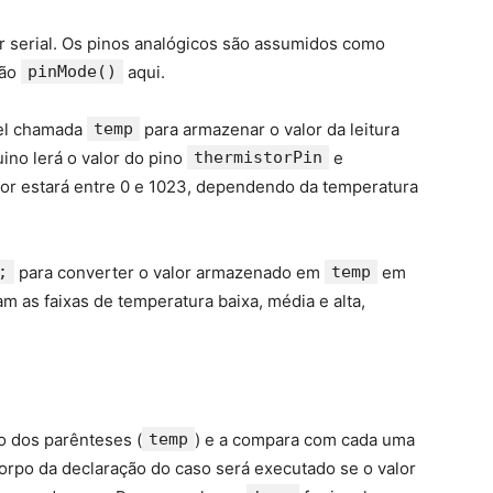
or serial. Os pinos analógicos são assumidos como
ção
pinMode()
aqui.
vel chamada
temp
para armazenar o valor da leitura
uino lerá o valor do pino
thermistorPin
e
alor estará entre 0 e 1023, dependendo da temperatura
;
para converter o valor armazenado em
temp
em
m as faixas de temperatura baixa, média e alta,
ro dos parênteses (
temp
) e a compara com cada uma
orpo da declaração do caso será executado se o valor