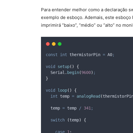
Para entender melhor como a declaração s
exemplo de esboço. Ademais, este esboço l
imprimirá “baixo”, “médio” ou “alto” no mon
const
int
 thermistorPin 
=
 A0
;
void
setup
()
{
Serial
.
begin
(
9600
)
;
}
void
loop
()
{
int
 temp 
=
analogRead
(
thermistorPi
  temp 
=
 temp 
/
341
;
switch
(
temp
)
{
case
1
: