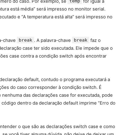
úmero do caso. Por exemplo, se
temp
for igual a
ura está média” será impresso no monitor serial.
cutado e “A temperatura está alta” será impresso no
ra-chave
break
. A palavra-chave
break
faz o
declaração case ter sido executada. Ele impede que o
ções case contra a condição switch após encontrar
declaração default, contudo o programa executará a
ões do caso corresponder à condição switch. É
se nenhuma das declarações case for executada, pode
o código dentro da declaração default imprime “Erro do
ntender o que são as declarações switch case e como
, se você tiver alguma dúvida, não deixe de deixar um