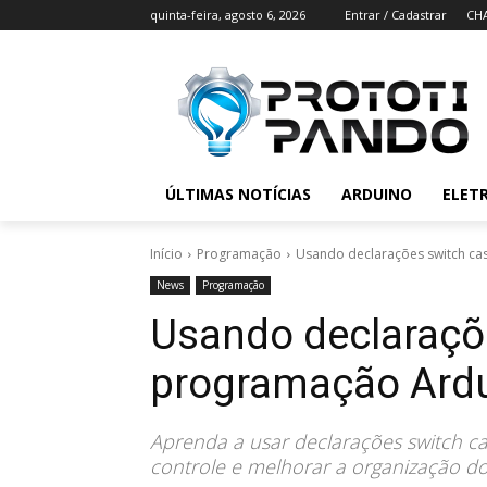
quinta-feira, agosto 6, 2026
Entrar / Cadastrar
CH
ÚLTIMAS NOTÍCIAS
ARDUINO
ELET
Início
Programação
Usando declarações switch ca
News
Programação
Usando declaraçõ
programação Ard
Aprenda a usar declarações switch cas
controle e melhorar a organização d