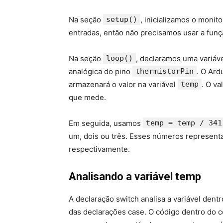
Na seção
setup()
, inicializamos o monit
entradas, então não precisamos usar a fun
Na seção
loop()
, declaramos uma variá
analógica do pino
thermistorPin
. O Ard
armazenará o valor na variável
temp
. O v
que mede.
Em seguida, usamos
temp = temp / 341
um, dois ou três. Esses números representa
respectivamente.
Analisando a variável temp
A declaração switch analisa a variável dent
das declarações case. O código dentro do c