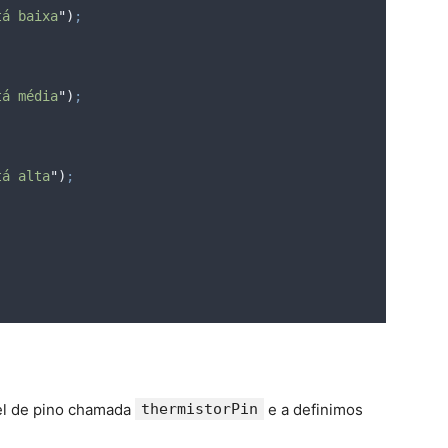
tá baixa
"
)
;
tá média
"
)
;
tá alta
"
)
;
;
el de pino chamada
thermistorPin
e a definimos