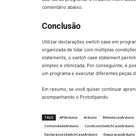
comentário abaixo.
Conclusão
Utilizar declarações switch case em progr
organizada de lidar com múltiplas condições.
statements, o switch case statement permit
simples e otimizada. Por conseguinte, é poss
um programa e executar diferentes peças 
Em resumo, se você quiser continuar apre
acompanhando o Prototipando.
TAGS
APIArduino
Arduino
BibliotecasArduino
ComunidadeArduino
CondicoesSwitchCaseArduino
DeclaracoesSwitchCaseArduino
DepuracaoArduino