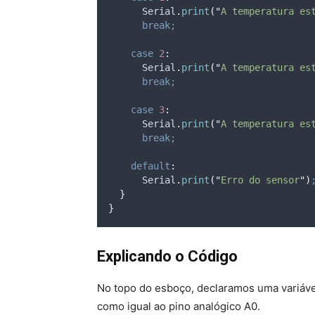
Serial
.
print
(
"
A temperatura es
break;
case
2
:
Serial
.
print
(
"
A temperatura es
break;
case
3
:
Serial
.
print
(
"
A temperatura es
break;
default
:
Serial
.
print
(
"
Erro do sensor
"
)
}
}
Explicando o Código
No topo do esboço, declaramos uma variáv
como igual ao pino analógico A0.