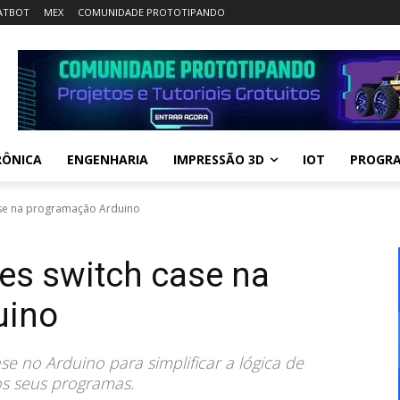
ATBOT
MEX
COMUNIDADE PROTOTIPANDO
RÔNICA
ENGENHARIA
IMPRESSÃO 3D
IOT
PROGR
se na programação Arduino
es switch case na
uino
e no Arduino para simplificar a lógica de
os seus programas.