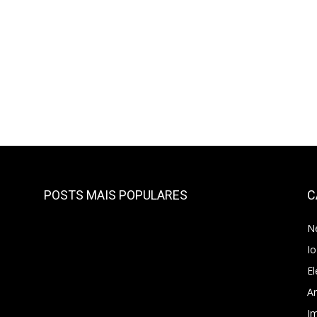
POSTS MAIS POPULARES
C
N
I
El
A
I