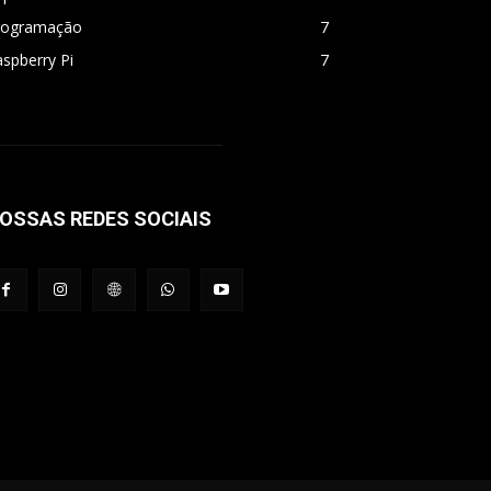
rogramação
7
spberry Pi
7
OSSAS REDES SOCIAIS