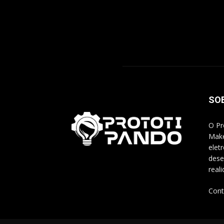
SO
O Pr
Make
elet
dese
real
Cont