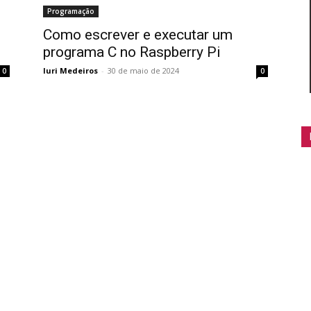
Programação
Como escrever e executar um
programa C no Raspberry Pi
Iuri Medeiros
-
30 de maio de 2024
0
0