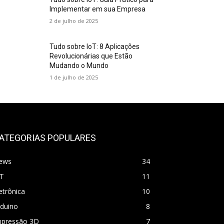
Implementar em sua Empresa
2 de julho de 2025
Tudo sobre IoT: 8 Aplicações
Revolucionárias que Estão
Mudando o Mundo
1 de julho de 2025
ATEGORIAS POPULARES
ews
34
oT
11
etrônica
10
rduino
8
mpressão 3D
7