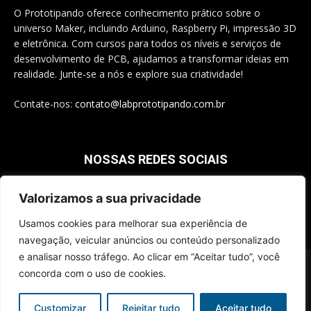
O Prototipando oferece conhecimento prático sobre o
universo Maker, incluindo Arduino, Raspberry Pi, impressão 3D
e eletrônica. Com cursos para todos os níveis e serviços de
desenvolvimento de PCB, ajudamos a transformar ideias em
realidade. Junte-se a nós e explore sua criatividade!
Contate-nos:
contato@labprototipando.com.br
NOSSAS REDES SOCIAIS
Valorizamos a sua privacidade
Usamos cookies para melhorar sua experiência de
navegação, veicular anúncios ou conteúdo personalizado
e analisar nosso tráfego. Ao clicar em “Aceitar tudo”, você
© 2025 - Todos os Direitos Reservados ao Prototipando - CNPJ
concorda com o uso de cookies.
34.297.808/0001-02
Contatos
Disclaimer
Fale Conosco
Política de Privacidade
Customizar
Rejeitar tudo
Aceitar tudo