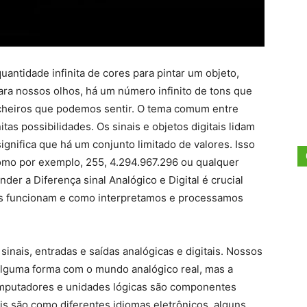
ntidade infinita de cores para pintar um objeto,
ara nossos olhos, há um número infinito de tons que
 cheiros que podemos sentir. O tema comum entre
tas possibilidades. Os sinais e objetos digitais lidam
significa que há um conjunto limitado de valores. Isso
como por exemplo, 255, 4.294.967.296 ou qualquer
der a Diferença sinal Analógico e Digital é crucial
os funcionam e como interpretamos e processamos
 sinais, entradas e saídas analógicas e digitais. Nossos
 alguma forma com o mundo analógico real, mas a
mputadores e unidades lógicas são componentes
ais são como diferentes idiomas eletrônicos, alguns