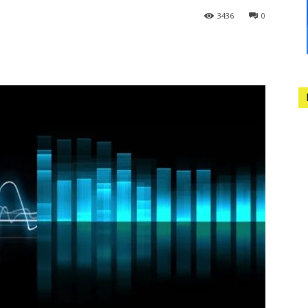
3436
0