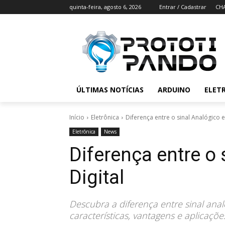
quinta-feira, agosto 6, 2026
Entrar / Cadastrar
CH
ÚLTIMAS NOTÍCIAS
ARDUINO
ELET
Início
Eletrônica
Diferença entre o sinal Analógico e
Eletrônica
News
Diferença entre o 
Digital
Descubra a diferença entre sinal anal
características, vantagens e aplicaç