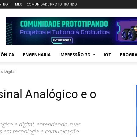
ATBOT
MEX
COMUNIDADE PROTOTIPANDO
RÔNICA
ENGENHARIA
IMPRESSÃO 3D
IOT
PROGR
 o Digital
sinal Analógico e o
ógico e digital, entendendo suas
ões em tecnologia e comunicação.