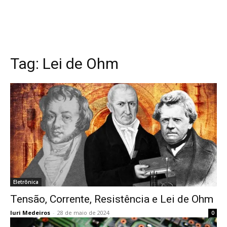
Tag:
Lei de Ohm
Eletrônica
Tensão, Corrente, Resistência e Lei de Ohm
Iuri Medeiros
-
28 de maio de 2024
0