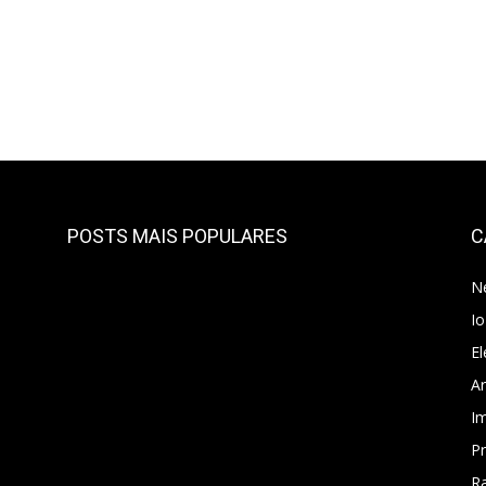
POSTS MAIS POPULARES
C
N
I
El
A
I
P
Ra