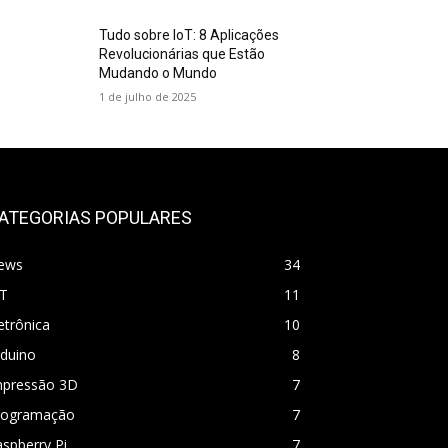
Tudo sobre IoT: 8 Aplicações
Revolucionárias que Estão
Mudando o Mundo
1 de julho de 2025
ATEGORIAS POPULARES
ews
34
oT
11
etrônica
10
rduino
8
mpressão 3D
7
rogramação
7
spberry Pi
7